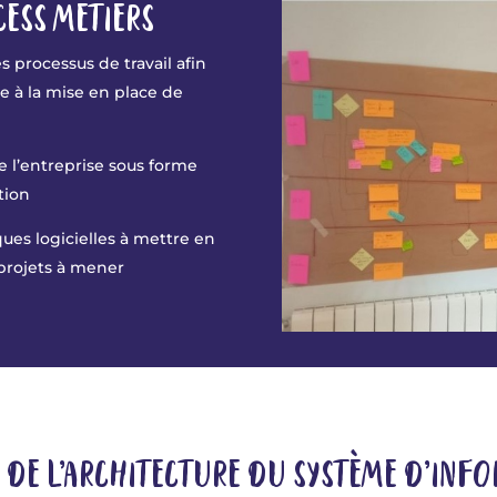
CESS MÉTIERS
s processus de travail
afin
ce à la mise en place de
e l’entreprise sous forme
tion
ques logicielles
à mettre en
 projets à mener
 DE L’ARCHITECTURE DU SYSTÈME D’INF